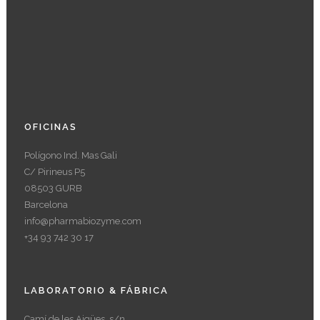
OFICINAS
Polígono Ind. Mas Gali
C/ Pirineus P5
08503 GURB
Barcelona
info@pharmabiozyme.com
+34 93 742 30 17
LABORATORIO & FÁBRICA
Camí de les Aigües, s/n