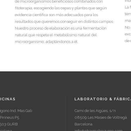
ino
de microorganismos beneficiosos combinados con
La 
fitoterapia, escogiendo las cepas y plantas que según
tem
evidencia científica son más adecuados para los
man
resultados que queremos conseguir en distintos campos.
No 
Nuestro proceso de elaboración es una fermentación
exc
natural que respeta el metabolismo natural del
de 
microorganismo, adaptándonos a él.
ICINAS
LABORATORIO & FÁBRIC
ígono Ind. Mas Gali
Camí de les Aigües, s/n
Pirineus P5
08509 Les Masies de Voltregà
503 GURB
Barcelona
rcelona
info@pharmabiozyme.com