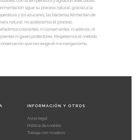
xidables, con la temperatura y agitación adecuadas.
fermentación sigue su proceso natural, gracias a la
peratura y los azucares, las bacterias fermentan de
era natural, no aceleramos el proceso.
añadimos colorantes, ni conservantes, ni aditivos, ni
ipientes ni gases protectores. Respetamos el método
conservación que nos exige el microorganismo.
A
INFORMACIÓN Y OTROS
Aviso legal
Política de cookies
Trabaja con nosotros