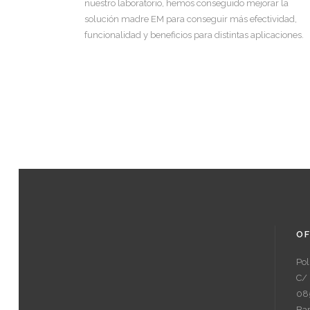
nuestro laboratorio, hemos conseguido mejorar la
solución madre EM para conseguir más efectividad,
funcionalidad y beneficios para distintas aplicaciones.
OF
Pol
C/ 
08
Ba