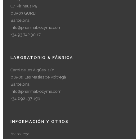
C/ Pirineus P5
08503 GURB
Barcelona
info@pharmabiozyme.com
+34 93 742 30 17
LABORATORIO & FÁBRICA
Camí de les Aigües, s/n
08509 Les Masies de Voltregà
Barcelona
info@pharmabiozyme.com
+34 692 137 158
INFORMACIÓN Y OTROS
Aviso legal