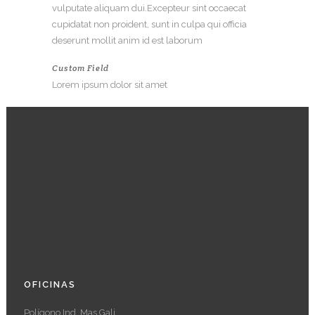
vulputate aliquam dui.Excepteur sint occaecat
cupidatat non proident, sunt in culpa qui officia
deserunt mollit anim id est laborum
Custom Field
Lorem ipsum dolor sit amet
OFICINAS
Polígono Ind. Mas Gali