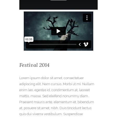
Festival 2014
Lorem ipsum dolor sit amet, consectetuer
adipiscing elit. Nam cursus. Morbi ut mi. Nullam
enim leo, egestas id, condimentum at, laoreet
mattis, massa. Sed eleifend nonummy diam.
Praesent mauris ante, elementum et, bibendum
at, posuere sit amet, nibh. Duis tincidunt lectus
quis dui viverra vestibulum. Suspendisse