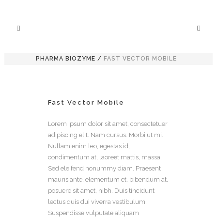
PHARMA BIOZYME
/
FAST VECTOR MOBILE
Fast Vector Mobile
Lorem ipsum dolor sit amet, consectetuer
adipiscing elit. Nam cursus. Morbi ut mi.
Nullam enim leo, egestas id,
condimentum at, laoreet mattis, massa.
Sed eleifend nonummy diam. Praesent
mauris ante, elementum et, bibendum at,
posuere sit amet, nibh. Duis tincidunt
lectus quis dui viverra vestibulum.
Suspendisse vulputate aliquam