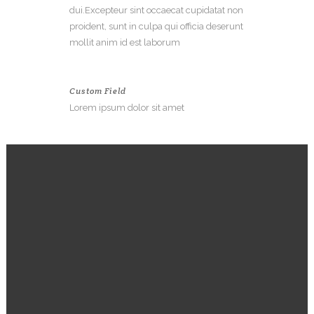
dui.Excepteur sint occaecat cupidatat non
proident, sunt in culpa qui officia deserunt
mollit anim id est laborum
Custom Field
Lorem ipsum dolor sit amet