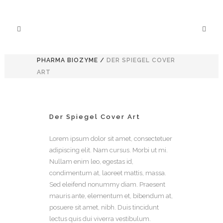
PHARMA BIOZYME
/
DER SPIEGEL COVER
ART
Der Spiegel Cover Art
Lorem ipsum dolor sit amet, consectetuer
adipiscing elit. Nam cursus. Morbi ut mi.
Nullam enim leo, egestas id,
condimentum at, laoreet mattis, massa.
Sed eleifend nonummy diam. Praesent
mauris ante, elementum et, bibendum at,
posuere sit amet, nibh. Duis tincidunt
lectus quis dui viverra vestibulum.