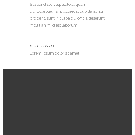
Suspendisse vulputate aliquam
dui.Excepteur sint occaecat cupidatat non
proident, sunt in culpa qui officia deserunt
mollit anim id est laborum
Custom Field
Lorem ipsum dolor sit amet