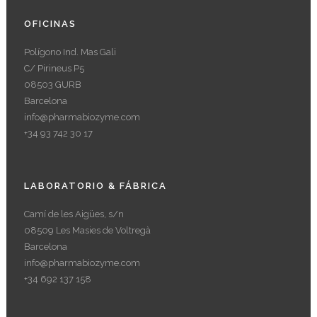
OFICINAS
Polígono Ind. Mas Gali
C/ Pirineus P5
08503 GURB
Barcelona
info@pharmabiozyme.com
+34 93 742 30 17
LABORATORIO & FÁBRICA
Camí de les Aigües, s/n
08509 Les Masies de Voltregà
Barcelona
info@pharmabiozyme.com
+34 692 137 158