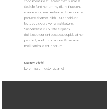
condimentum at, laoreet mattis, massa.
Sed eleifend nonummy diam. Praesent
mauris ante, elementum et, bibendum at,
posuere sit amet, nibh. Duis tincidunt
lectus quis dui viverra vestibulum.
Suspendisse vulputate aliquam
dui.Excepteur sint occaecat cupidatat non
proident, sunt in culpa qui officia deserunt
mollit anim id est laborum
Custom Field
Lorem ipsum dolor sit amet