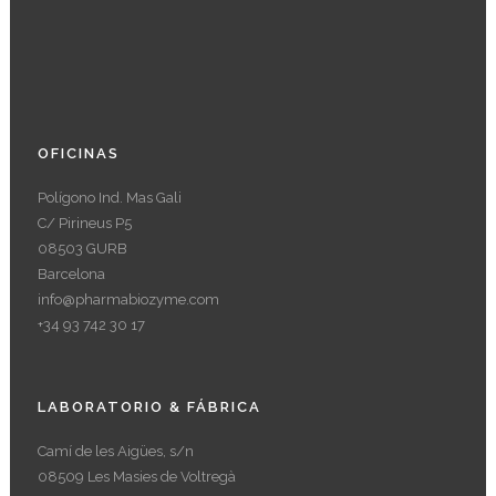
OFICINAS
Polígono Ind. Mas Gali
C/ Pirineus P5
08503 GURB
Barcelona
info@pharmabiozyme.com
+34 93 742 30 17
LABORATORIO & FÁBRICA
Camí de les Aigües, s/n
08509 Les Masies de Voltregà