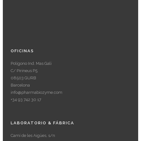
OFICINAS
Polígono Ind. Mas Gali
C/ Pirineus P5
08503 GURB
Barcelona
info@pharmabiozyme.com
+34 93 742 30 17
LABORATORIO & FÁBRICA
Camí de les Aigües, s/n