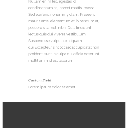
Nullam enim leo, egestas id,
condimentum at, laoreet mattis, massa.
Sed eleifend nonummy diam. Praesent
mauris ante, elementum et, bibendum at,
posuere sit amet, nibh. Duis tincidunt
lectus quis dui viverra vestibulum.
Suspendisse vulputate aliquam
dui.Excepteur sint occaecat cupidatat non
proident, sunt in culpa qui officia deserunt
mollit anim id est laborum
Custom Field
Lorem ipsum dolor sit amet