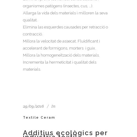
organismes patògens (insectes, cus, …).
Allarga la vida dels materials i milloren la seva
qualitat.
Elimina las esquerdes causades per retracció o
contracció.
Millora la velocitat de assecat. Fluïdificant i
accelerant de formigons, morters i guix.
Millora la homogeneïtzació dels materials.
Incrementa la hermeticitat i qualitat dels
materials.
29/09/2016
In
Textile Ceram
Additius ecològics per
indústria tèxtil