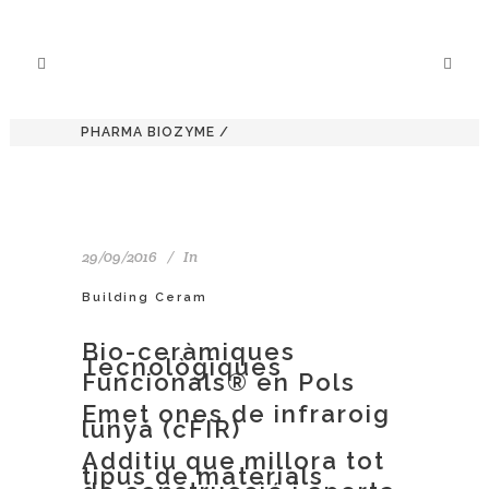
PHARMA BIOZYME
/
29/09/2016
In
Building Ceram
Bio-ceràmiques
Tecnològiques
Funcionals® en Pols
Emet ones de infraroig
lunyà (cFIR)
Additiu que millora tot
tipus de materials