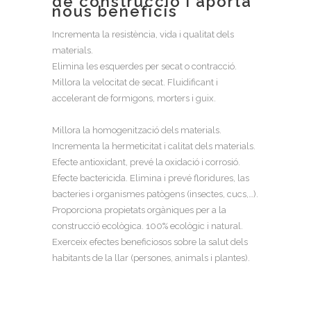
de construcció i aporta
nous beneficis
Incrementa la resistència, vida i qualitat dels
materials.
Elimina les esquerdes per secat o contracció.
Millora la velocitat de secat. Fluidificant i
accelerant de formigons, morters i guix.
Millora la homogenització dels materials.
Incrementa la hermeticitat i calitat dels materials.
Efecte antioxidant, prevé la oxidació i corrosió.
Efecte bactericida. Elimina i prevé floridures, las
bacteries i organismes patògens (insectes, cucs,…).
Proporciona propietats orgàniques per a la
construcció ecològica. 100% ecològic i natural.
Exerceix efectes beneficiosos sobre la salut dels
habitants de la llar (persones, animals i plantes).