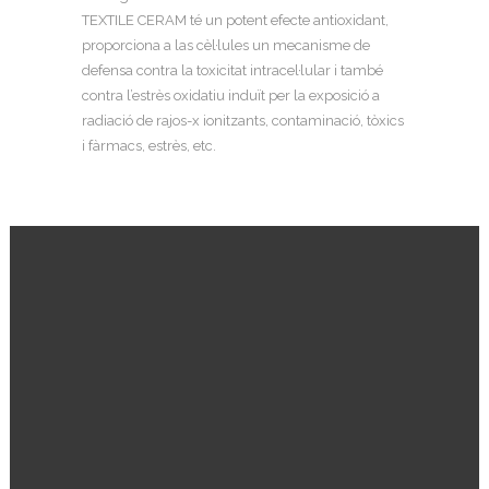
TEXTILE CERAM té un potent efecte antioxidant,
proporciona a las cèl·lules un mecanisme de
defensa contra la toxicitat intracel·lular i també
contra l’estrès oxidatiu induït per la exposició a
radiació de rajos-x ionitzants, contaminació, tòxics
i fàrmacs, estrès, etc.