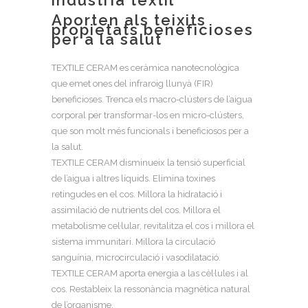
Aporten als teixits
propietats beneficioses
per a la salut
TEXTILE CERAM es ceràmica nanotecnològica
que emet ones del infraroig llunyà (FIR)
beneficioses. Trenca els macro-clústers de l’aigua
corporal per transformar-los en micro-clústers,
que son molt més funcionals i beneficiosos per a
la salut.
TEXTILE CERAM disminueix la tensió superficial
de l’aigua i altres líquids. Elimina toxines
retingudes en el cos. Millora la hidratació i
assimilació de nutrients del cos. Millora el
metabolisme cel·lular, revitalitza el cos i millora el
sistema immunitari. Millora la circulació
sanguínia, microcirculació i vasodilatació.
TEXTILE CERAM aporta energia a las cèl·lules i al
cos. Restableix la ressonància magnètica natural
de l’organisme.