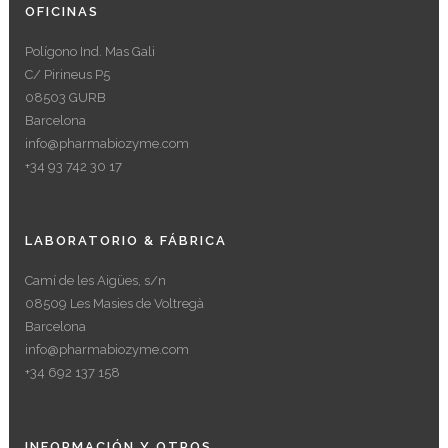
OFICINAS
Polígono Ind. Mas Gali
C/ Pirineus P5
08503 GURB
Barcelona
info@pharmabiozyme.com
+34 93 742 30 17
LABORATORIO & FÁBRICA
Camí de les Aigües, s/n
08509 Les Masies de Voltregà
Barcelona
info@pharmabiozyme.com
+34 692 137 158
INFORMACIÓN Y OTROS