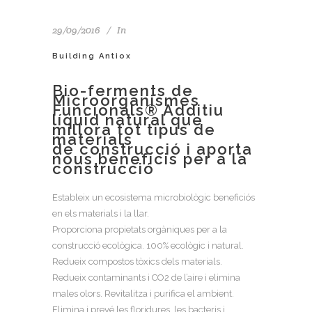
29/09/2016
In
Building Antiox
Bio-ferments de
Microorganismes
Funcionals® Additiu
líquid natural que
millora tot tipus de
materials
de construcció i aporta
nous beneficis per a la
construcció
Estableix un ecosistema microbiològic beneficiós
en els materials i la llar.
Proporciona propietats orgàniques per a la
construcció ecològica. 100% ecològic i natural.
Redueix compostos tòxics dels materials.
Redueix contaminants i CO2 de l’aire i elimina
males olors. Revitalitza i purifica el ambient.
Elimina i prevé les floridures, les bacteris i