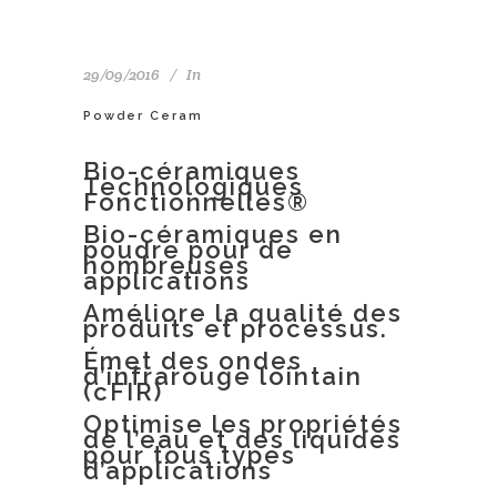
29/09/2016
In
Powder Ceram
Bio-céramiques
Technologiques
Fonctionnelles®
Bio-céramiques en
poudre pour de
nombreuses
applications
Améliore la qualité des
produits et processus.
Émet des ondes
d’infrarouge lointain
(cFIR)
Optimise les propriétés
de l’eau et des liquides
pour tous types
d’applications