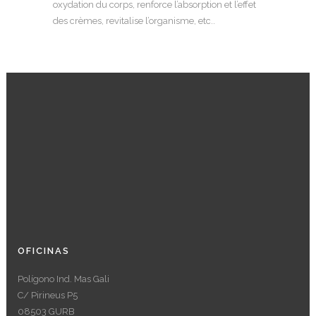
oxydation du corps, renforce l’absorption et l’effet
des crèmes, revitalise l’organisme, etc..
OFICINAS
Polígono Ind. Mas Gali
C/ Pirineus P5
08503 GURB