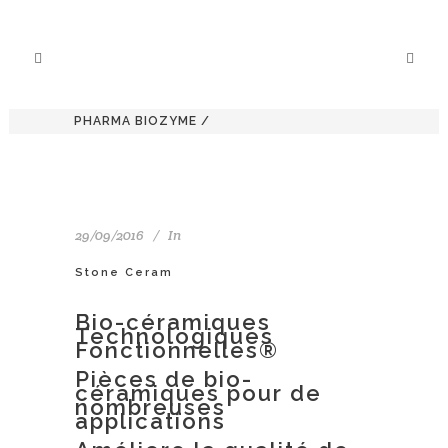
PHARMA BIOZYME
/
29/09/2016
In
Stone Ceram
Bio-céramiques
Technologiques
Fonctionnelles®
Pièces de bio-
céramiques pour de
nombreuses
applications