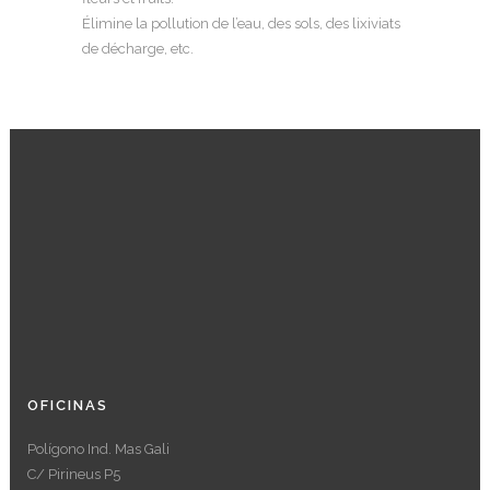
Élimine la pollution de l’eau, des sols, des lixiviats
de décharge, etc.
OFICINAS
Polígono Ind. Mas Gali
C/ Pirineus P5