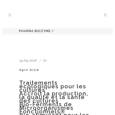
PHARMA BIOZYME
/
29/09/2016
In
Agro Grow
Traitements
écologiques pour les
cultures
Accroît la production,
la qualité et la santé
des cultures
Bio-Ferments de
Microorganismes
Fonctionnels®
Bio-stimulant pour les