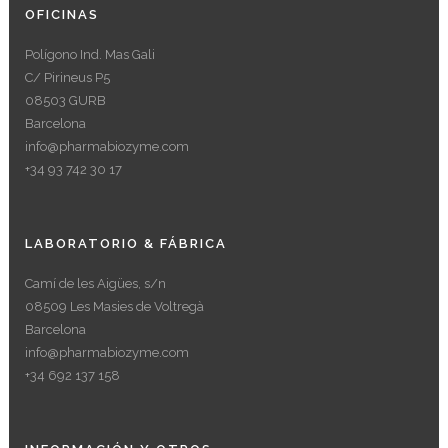
OFICINAS
Polígono Ind. Mas Gali
C/ Pirineus P5
08503 GURB
Barcelona
info@pharmabiozyme.com
+34 93 742 30 17
LABORATORIO & FÁBRICA
Camí de les Aigües, s/n
08509 Les Masies de Voltregà
Barcelona
info@pharmabiozyme.com
+34 692 137 158