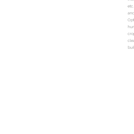
etc
and
Opt
hum
cro
cle
bui