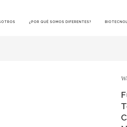
SOTROS
¿POR QUÉ SOMOS DIFERENTES?
BIOTECNO
W
F
T
C