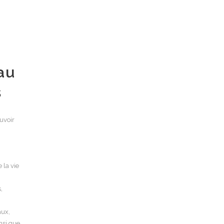
eau
s
ouvoir
e la vie
,
aux,
nsi que