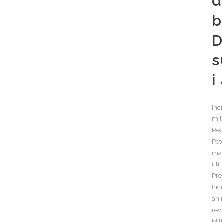
d
b
D
s
i
Inc
mil
Red
Pot
mat
úti
Pre
Inc
ani
rev
Mil