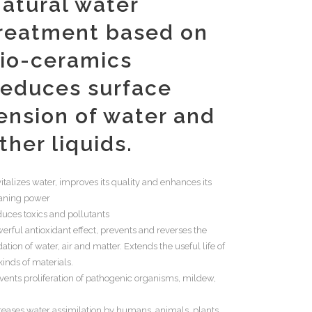
atural water
reatment based on
io-ceramics
educes surface
ension of water and
ther liquids.
italizes water, improves its quality and enhances its
aning power
uces toxics and pollutants
erful antioxidant effect, prevents and reverses the
dation of water, air and matter. Extends the useful life of
 kinds of materials.
vents proliferation of pathogenic organisms, mildew,
.
reases water assimilation by humans, animals, plants,