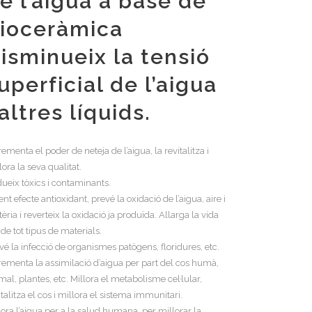
e l’aigua a base de
ioceràmica
isminueix la tensió
uperficial de l’aigua
 altres líquids.
rementa el poder de neteja de l’aigua, la revitalitza i
lora la seva qualitat.
ueix tòxics i contaminants.
ent efecte antioxidant, prevé la oxidació de l’aigua, aire i
èria i reverteix la oxidació ja produïda. Allarga la vida
l de tot tipus de materials.
vé la infecció de organismes patògens, floridures, etc.
rementa la assimilació d’aigua per part del cos humà,
mal, plantes, etc. Millora el metabolisme cel·lular,
italitza el cos i millora el sistema immunitari.
lora l’aigua per a la salud humana, per millorar la