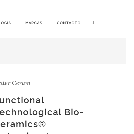
LOGÍA
MARCAS
CONTACTO
ater Ceram
unctional
echnological Bio-
eramics®