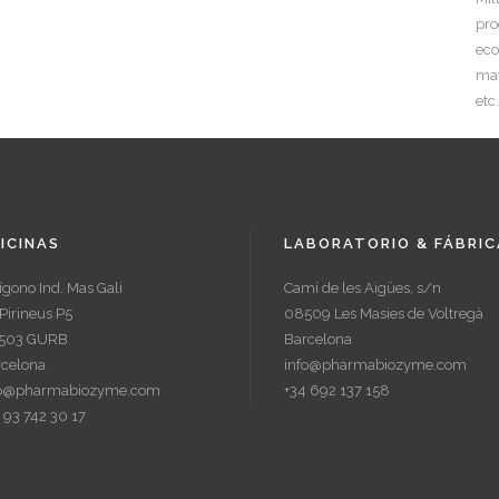
pro
eco
mat
etc
ICINAS
LABORATORIO & FÁBRIC
ígono Ind. Mas Gali
Camí de les Aigües, s/n
Pirineus P5
08509 Les Masies de Voltregà
503 GURB
Barcelona
rcelona
info@pharmabiozyme.com
fo@pharmabiozyme.com
+34 692 137 158
 93 742 30 17