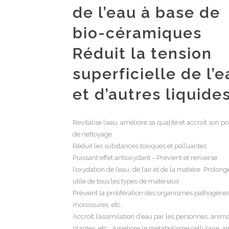
de l’eau à base de
bio-céramiques
Réduit la tension
superficielle de l’
et d’autres liquide
Revitalise l’eau, améliore sa qualité et accroît son p
de nettoyage
Réduit les substances toxiques et polluantes
Puissant effet antioxydant – Prévient et renverse
l’oxydation de l’eau, de l’air et de la matière. Prolong
utile de tous les types de matériaux
Prévient la prolifération des organismes pathogènes
moisissures, etc..
Accroît l’assimilation d’eau par les personnes, anim
plantes, etc.. Améliore le métabolisme cellulaire, ai