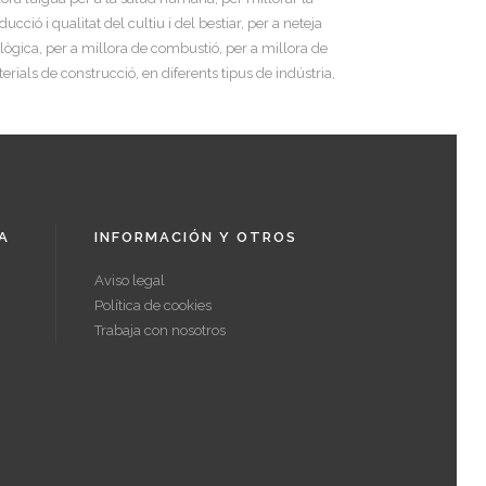
ducció i qualitat del cultiu i del bestiar, per a neteja
lògica, per a millora de combustió, per a millora de
erials de construcció, en diferents tipus de indústria,
.
A
INFORMACIÓN Y OTROS
Aviso legal
Política de cookies
Trabaja con nosotros