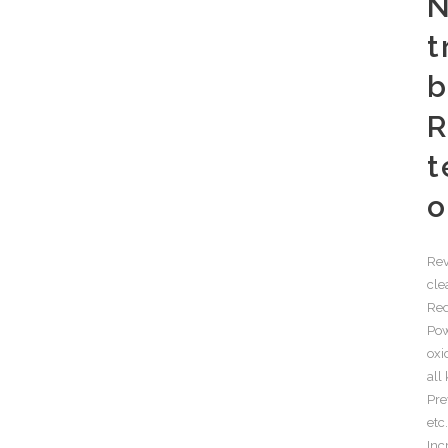
N
t
b
R
t
o
Rev
cle
Red
Pow
oxi
all
Pre
etc
Inc