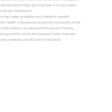
. Revitalizes the body and improves immune system
 cellular metabolism.
imizes water properties and, therefore, benefits
an health, improves the production and quality of the
p and livestock, as well as enhancing eco-friendly
aning and the combustion process. It also improves
lding materials and all kinds of industries.