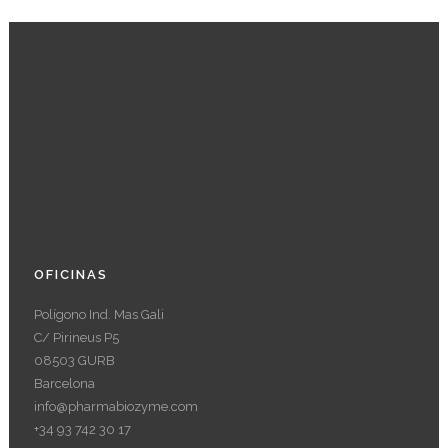
OFICINAS
Polígono Ind. Mas Gali
C/ Pirineus P5
08503 GURB
Barcelona
info@pharmabiozyme.com
+34 93 742 30 17