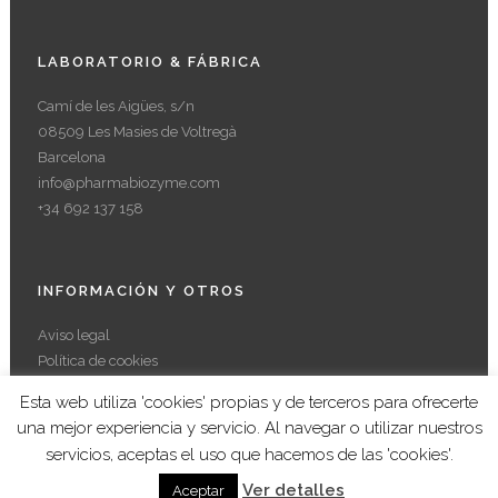
LABORATORIO & FÁBRICA
Camí de les Aigües, s/n
08509 Les Masies de Voltregà
Barcelona
info@pharmabiozyme.com
+34 692 137 158
INFORMACIÓN Y OTROS
Aviso legal
Política de cookies
Trabaja con nosotros
Esta web utiliza 'cookies' propias y de terceros para ofrecerte
una mejor experiencia y servicio. Al navegar o utilizar nuestros
servicios, aceptas el uso que hacemos de las 'cookies'.
Ver detalles
Aceptar